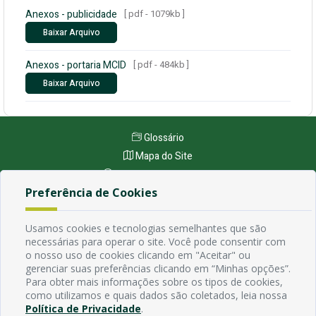
Anexos - publicidade
[ pdf - 1079kb ]
Baixar Arquivo
Anexos - portaria MCID
[ pdf - 484kb ]
Baixar Arquivo
Glossário
Mapa do Site
Perguntas Frequentes
Preferência de Cookies
Manual de Navegação
Política de Privacidade
Usamos cookies e tecnologias semelhantes que são
necessárias para operar o site. Você pode consentir com
o nosso uso de cookies clicando em "Aceitar" ou
Endereço
gerenciar suas preferências clicando em “Minhas opções”.
Avenida Rio Branco, 484 - Prata, Campina Grande - PB
Para obter mais informações sobre os tipos de cookies,
Contato
como utilizamos e quais dados são coletados, leia nossa
Email:
Política de Privacidade
.