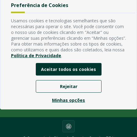
Manual de Navegação
Preferência de Cookies
Política de Privacidade
Usamos cookies e tecnologias semelhantes que são
necessárias para operar o site. Você pode consentir com
Endereço
o nosso uso de cookies clicando em "Aceitar" ou
Avenida Rio Branco, 484 - Prata, Campina Grande - PB
gerenciar suas preferências clicando em “Minhas opções”.
Contato
Para obter mais informações sobre os tipos de cookies,
como utilizamos e quais dados são coletados, leia nossa
Email:
Política de Privacidade
.
Horário de funcionamento
Segunda à Sexta de 7h ás 13h, exceto em feriados Nacionais,
Aceitar todos os cookies
estaduais e municipais.
Rejeitar
Minhas opções