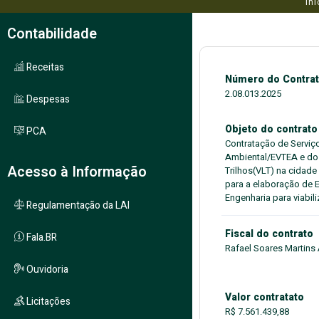
Iní
Contabilidade
Receitas
Número do Contra
2.08.013.2025
Despesas
Objeto do contrato
PCA
Contratação de Serviç
Ambiental/EVTEA e do P
Acesso à Informação
Trilhos(VLT) na cidad
para a elaboração de 
Engenharia para viabil
Regulamentação da LAI
Fiscal do contrato
Fala.BR
Rafael Soares Martins
Ouvidoria
Valor contratato
Licitações
R$ 7.561.439,88