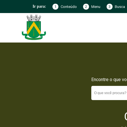
1
Conteúdo
2
Menu
3
Busca
Ir para:
Encontre o que vo