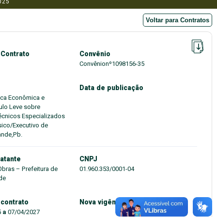
025
Voltar para Contratos
 Contrato
Convênio
Convênionº1098156-35
Data de publicação
nica Econômica e
ulo Leve sobre
écnicos Especializados
sico/Executivo de
ande,Pb.
atante
CNPJ
Obras – Prefeitura de
01.960.353/0001-04
de
 contrato
Nova vigência do contrato
5
a
07/04/2027