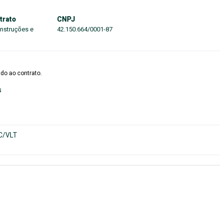
trato
CNPJ
nstruções e
42.150.664/0001-87
do ao contrato.
s
C/VLT