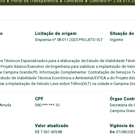
cio
Portal da Transparência
Contratos
Contrato nº 2.08.013.2
to
Licitação de origem
Situação do
Dispensa nº 08.011.2025 PROJETO VLT
Vigente
os Técnicos Especializados para a elaboração de Estudo de Viabilidade Téc
rojeto Básico/Executivo de Engenharia para viabilizar a Implantação de Veíc
e e Campina Grande,Pb. Informação Complementar: Contratação de Serviços T
Estudo de Viabilidade Técnica Econômica e Ambiental/EVTEA e do Projeto Bá
izar a Implantação de Veículo Leve sobre Trilhos(VLT) na cidade e Campina Gr
CPF
Órgao Contr
 Arruda
090.***.***-10
Secretaria de 
Campina Gran
Valor atualizado
Vigência do
R$ 7.561.439,88
De
07/08/202