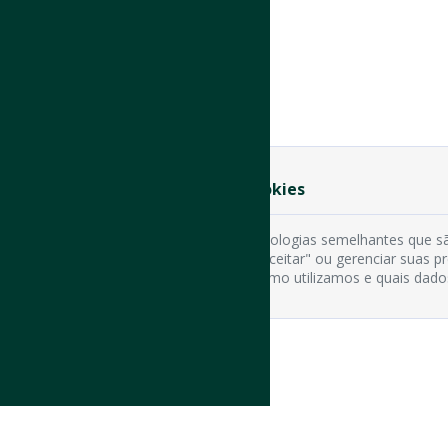
Preferência de Cookies
Usamos cookies e tecnologias semelhantes que sã
cookies clicando em "Aceitar" ou gerenciar suas 
os tipos de cookies, como utilizamos e quais dado