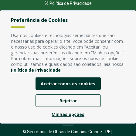
Política de Privacidade
Preferência de Cookies
Endereço
Avenida Rio Branco, 484 - Prata, Campina Grande - PB
Usamos cookies e tecnologias semelhantes que são
Contato
necessárias para operar o site. Você pode consentir com
Email:
o nosso uso de cookies clicando em "Aceitar" ou
Horário de funcionamento
gerenciar suas preferências clicando em “Minhas opções”.
Segunda à Sexta de 7h ás 13h, exceto em feriados Nacionais,
Para obter mais informações sobre os tipos de cookies,
estaduais e municipais.
como utilizamos e quais dados são coletados, leia nossa
Política de Privacidade
.
Aceitar todos os cookies
Rejeitar
Minhas opções
© Secretaria de Obras de Campina Grande - PB |