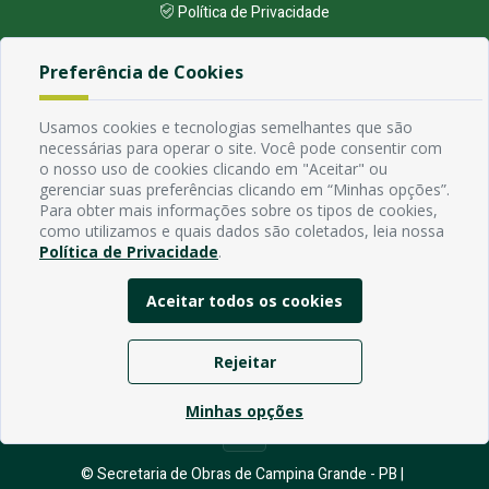
Política de Privacidade
Preferência de Cookies
Endereço
Avenida Rio Branco, 484 - Prata, Campina Grande - PB
Usamos cookies e tecnologias semelhantes que são
Contato
necessárias para operar o site. Você pode consentir com
Email:
o nosso uso de cookies clicando em "Aceitar" ou
Horário de funcionamento
gerenciar suas preferências clicando em “Minhas opções”.
Segunda à Sexta de 7h ás 13h, exceto em feriados Nacionais,
Para obter mais informações sobre os tipos de cookies,
estaduais e municipais.
como utilizamos e quais dados são coletados, leia nossa
Política de Privacidade
.
Aceitar todos os cookies
Rejeitar
Minhas opções
© Secretaria de Obras de Campina Grande - PB |