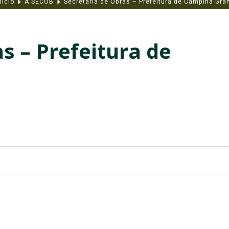
nício
A SECOB
Secretaria de Obras – Prefeitura de Campina Gra
s – Prefeitura de