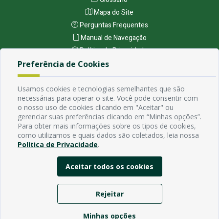
Mapa do Site
Perguntas Frequentes
Manual de Navegação
Política de Privacidade
Preferência de Cookies
Endereço
Usamos cookies e tecnologias semelhantes que são
Avenida Rio Branco, 484 - Prata, Campina Grande - PB
necessárias para operar o site. Você pode consentir com
Contato
o nosso uso de cookies clicando em "Aceitar" ou
Email:
gerenciar suas preferências clicando em “Minhas opções”.
Para obter mais informações sobre os tipos de cookies,
Horário de funcionamento
como utilizamos e quais dados são coletados, leia nossa
Segunda à Sexta de 7h ás 13h, exceto em feriados Nacionais,
Política de Privacidade
.
estaduais e municipais.
Aceitar todos os cookies
Rejeitar
Minhas opções