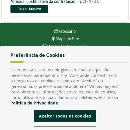
Anexos - justificativa da contratação
[ pdf - 375kb ]
Baixar Arquivo
Glossário
Mapa do Site
Perguntas Frequentes
Manual de Navegação
Preferência de Cookies
Política de Privacidade
Usamos cookies e tecnologias semelhantes que são
necessárias para operar o site. Você pode consentir com
Endereço
o nosso uso de cookies clicando em "Aceitar" ou
gerenciar suas preferências clicando em “Minhas opções”.
Avenida Rio Branco, 484 - Prata, Campina Grande - PB
Para obter mais informações sobre os tipos de cookies,
Contato
como utilizamos e quais dados são coletados, leia nossa
Email:
Política de Privacidade
.
Horário de funcionamento
Segunda à Sexta de 7h ás 13h, exceto em feriados Nacionais,
Aceitar todos os cookies
estaduais e municipais.