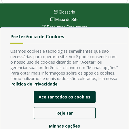
Glossário
Mapa do Site
Perguntas Frequentes
Manual de Navegação
Preferência de Cookies
Política de Privacidade
Usamos cookies e tecnologias semelhantes que são
necessárias para operar o site. Você pode consentir com
Endereço
o nosso uso de cookies clicando em "Aceitar" ou
gerenciar suas preferências clicando em “Minhas opções”.
Avenida Rio Branco, 484 - Prata, Campina Grande - PB
Para obter mais informações sobre os tipos de cookies,
Contato
como utilizamos e quais dados são coletados, leia nossa
Email:
Política de Privacidade
.
Horário de funcionamento
Segunda à Sexta de 7h ás 13h, exceto em feriados Nacionais,
Aceitar todos os cookies
estaduais e municipais.
Rejeitar
Minhas opções