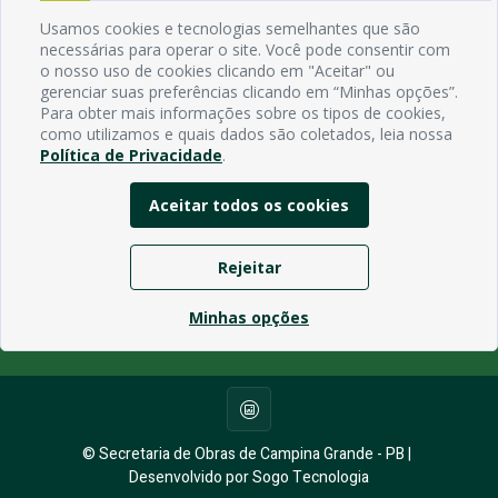
Usamos cookies e tecnologias semelhantes que são
necessárias para operar o site. Você pode consentir com
Endereço
o nosso uso de cookies clicando em "Aceitar" ou
Avenida Rio Branco, 484 - Prata, Campina Grande - PB
gerenciar suas preferências clicando em “Minhas opções”.
Contato
Para obter mais informações sobre os tipos de cookies,
Email:
como utilizamos e quais dados são coletados, leia nossa
Política de Privacidade
.
Horário de funcionamento
Segunda à Sexta de 7h ás 13h, exceto em feriados Nacionais,
Aceitar todos os cookies
estaduais e municipais.
Rejeitar
Minhas opções
© Secretaria de Obras de Campina Grande - PB |
Desenvolvido por Sogo Tecnologia