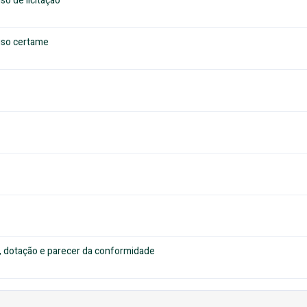
iso de licitação
viso certame
as, dotação e parecer da conformidade