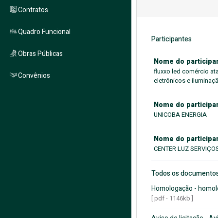
Contratos
Quadro Funcional
Participantes
Obras Públicas
Nome do participa
fluxxo led comércio a
Convênios
eletrônicos e iluminaçã
Nome do participa
UNICOBA ENERGIA
Nome do participa
CENTER LUZ SERVIÇOS
Todos os documento
Homologação - homol
[ pdf - 1146kb ]