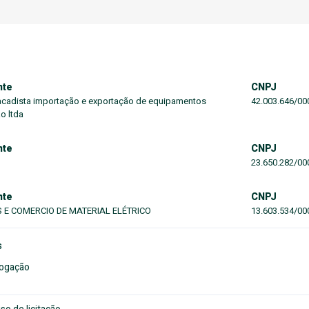
nte
CNPJ
tacadista importação e exportação de equipamentos
42.003.646/00
o ltda
nte
CNPJ
23.650.282/00
nte
CNPJ
 E COMERCIO DE MATERIAL ELÉTRICO
13.603.534/00
s
ogação