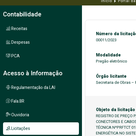
Início
Portal d
Contabilidade
Receitas
Número da licitaçã
00011/2023
Despesas
Modalidade
PCA
Pregão eletrônico
Acesso à Informação
Órgão licitante
Secretaria de Obras –
Regulamentação da LAI
Fala.BR
Objeto da licitação
Ouvidoria
REGISTRO DE PREÇO 
CONECTORES E CABOS
TÉCNICA NºPRFTCT 0
Licitações
ENERGÉTICA NO SIST