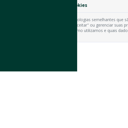
Preferência de Cookies
Usamos cookies e tecnologias semelhantes que sã
cookies clicando em "Aceitar" ou gerenciar suas 
os tipos de cookies, como utilizamos e quais dado