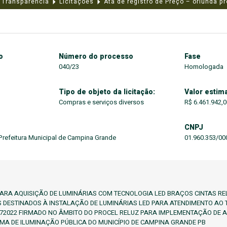
a Transparência
Licitações
Ata de registro de Preço – oriunda 
o
Número do processo
Fase
040/23
Homologada
Tipo de objeto da licitação:
Valor estima
Compras e serviços diversos
R$ 6.461.942,0
CNPJ
 Prefeitura Municipal de Campina Grande
01.960.353/00
PARA AQUISIÇÃO DE LUMINÁRIAS COM TECNOLOGIA LED BRAÇOS CINTAS 
 DESTINADOS À INSTALAÇÃO DE LUMINÁRIAS LED PARA ATENDIMENTO AO
172022 FIRMADO NO ÂMBITO DO PROCEL RELUZ PARA IMPLEMENTAÇÃO DE AÇ
EMA DE ILUMINAÇÃO PÚBLICA DO MUNICÍPIO DE CAMPINA GRANDE PB