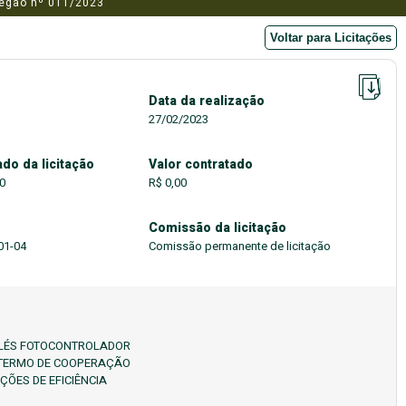
pregão nº 011/2023
Voltar para Licitações
Data da realização
27/02/2023
do da licitação
Valor contratado
0
R$ 0,00
Comissão da licitação
01-04
Comissão permanente de licitação
RELÉS FOTOCONTROLADOR
 TERMO DE COOPERAÇÃO
ÕES DE EFICIÊNCIA