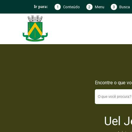
1
Conteúdo
2
Menu
3
Busca
Ir para:
Encontre o que vo
Uel 