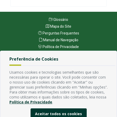
Glossário
Mapa do Site
Perguntas Frequentes
Manual de Navegação
Política de Privacidade
Preferência de Cookies
Endereço
Avenida Rio Branco, 484 - Prata, Campina Grande - PB
Usamos cookies e tecnologias semelhantes que são
Contato
necessárias para operar o site. Você pode consentir com
Email:
o nosso uso de cookies clicando em "Aceitar" ou
gerenciar suas preferências clicando em “Minhas opções”.
Horário de funcionamento
Para obter mais informações sobre os tipos de cookies,
Segunda à Sexta de 7h ás 13h, exceto em feriados Nacionais,
como utilizamos e quais dados são coletados, leia nossa
estaduais e municipais.
Política de Privacidade
.
Aceitar todos os cookies