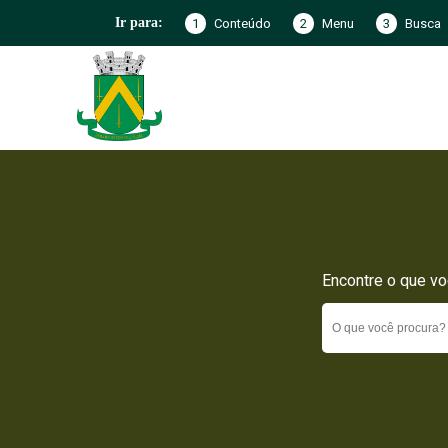
1
Conteúdo
2
Menu
3
Busca
Ir para:
Encontre o que vo