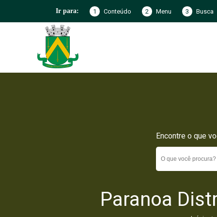
1
Conteúdo
2
Menu
3
Busca
Ir para:
Encontre o que vo
Paranoa Dist