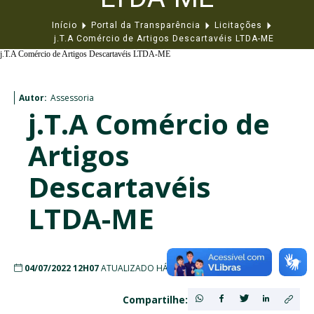
Início
Portal da Transparência
Licitações
j.T.A Comércio de Artigos Descartavéis LTDA-ME
j.T.A Comércio de Artigos Descartavéis LTDA-ME
Autor:
Assessoria
j.T.A Comércio de
Artigos
Descartavéis
LTDA-ME
04/07/2022 12H07
ATUALIZADO HÁ 4 ANOS ATRÁS
Compartilhe: