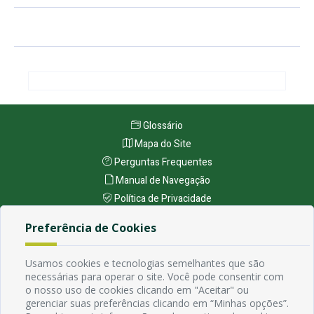
Glossário
Mapa do Site
Perguntas Frequentes
Manual de Navegação
Política de Privacidade
Preferência de Cookies
Endereço
Avenida Rio Branco, 484 - Prata, Campina Grande - PB
Usamos cookies e tecnologias semelhantes que são
Contato
necessárias para operar o site. Você pode consentir com
o nosso uso de cookies clicando em "Aceitar" ou
Email:
gerenciar suas preferências clicando em “Minhas opções”.
Horário de funcionamento