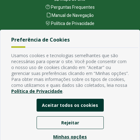
Perguntas Frequentes
Manual de Navegação
Política de Privacidade
Preferência de Cookies
Endereço
Avenida Rio Branco, 484 - Prata, Campina Grande - PB
Usamos cookies e tecnologias semelhantes que são
Contato
necessárias para operar o site. Você pode consentir com
Email:
o nosso uso de cookies clicando em "Aceitar" ou
Horário de funcionamento
gerenciar suas preferências clicando em “Minhas opções”.
Para obter mais informações sobre os tipos de cookies,
Segunda à Sexta de 7h ás 13h, exceto em feriados Nacionais,
como utilizamos e quais dados são coletados, leia nossa
estaduais e municipais.
Política de Privacidade
.
Aceitar todos os cookies
Rejeitar
Minhas opções