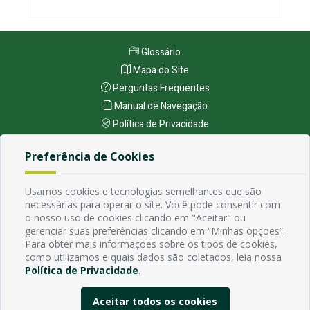
Glossário
Mapa do Site
Perguntas Frequentes
Manual de Navegação
Política de Privacidade
Preferência de Cookies
Endereço
Avenida Rio Branco, 484 - Prata, Campina Grande - PB
Usamos cookies e tecnologias semelhantes que são
Contato
necessárias para operar o site. Você pode consentir com
Email:
o nosso uso de cookies clicando em "Aceitar" ou
gerenciar suas preferências clicando em “Minhas opções”.
Horário de funcionamento
Para obter mais informações sobre os tipos de cookies,
Segunda à Sexta de 7h ás 13h, exceto em feriados Nacionais,
como utilizamos e quais dados são coletados, leia nossa
estaduais e municipais.
Política de Privacidade
.
Aceitar todos os cookies