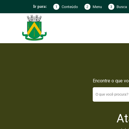
1
Conteúdo
2
Menu
3
Busca
Ir para:
Encontre o que vo
At