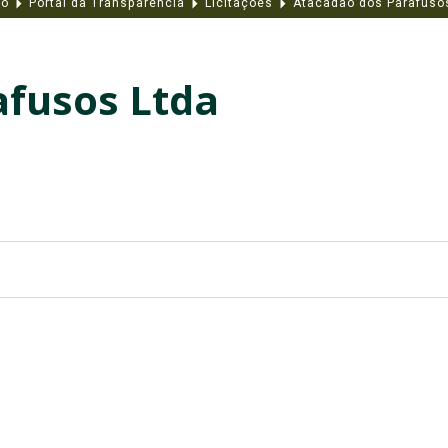
io
Portal da Transparência
Licitações
Atacadão dos Parafuso
afusos Ltda