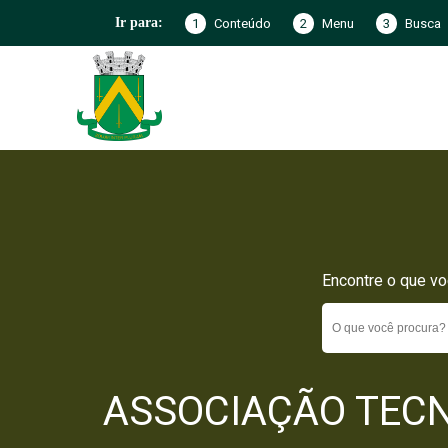
1
Conteúdo
2
Menu
3
Busca
Ir para:
Encontre o que vo
ASSOCIAÇÃO TECNI