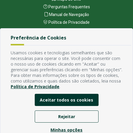
Perguntas Frequentes
Manual de Navegação
Política de Privacidade
Preferência de Cookies
Endereço
Avenida Rio Branco, 484 - Prata, Campina Grande - PB
Usamos cookies e tecnologias semelhantes que são
Contato
necessárias para operar o site. Você pode consentir com
Email:
o nosso uso de cookies clicando em "Aceitar" ou
Horário de funcionamento
gerenciar suas preferências clicando em “Minhas opções”.
Para obter mais informações sobre os tipos de cookies,
Segunda à Sexta de 7h ás 13h, exceto em feriados Nacionais,
como utilizamos e quais dados são coletados, leia nossa
estaduais e municipais.
Política de Privacidade
.
Aceitar todos os cookies
Rejeitar
Minhas opções