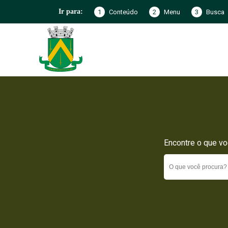
1
Conteúdo
2
Menu
3
Busca
Ir para:
Encontre o que vo