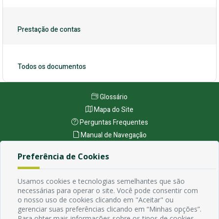
Prestação de contas
Todos os documentos
Glossário
Mapa do Site
Perguntas Frequentes
Manual de Navegação
Política de Privacidade
Preferência de Cookies
Endereço
Usamos cookies e tecnologias semelhantes que são
necessárias para operar o site. Você pode consentir com
Avenida Rio Branco, 484 - Prata, Campina Grande - PB
o nosso uso de cookies clicando em "Aceitar" ou
Contato
gerenciar suas preferências clicando em “Minhas opções”.
Email:
Para obter mais informações sobre os tipos de cookies,