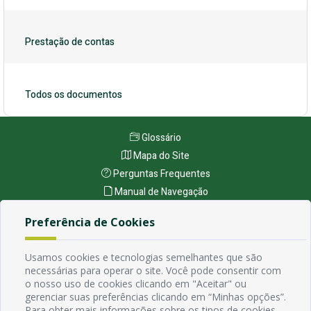
Prestação de contas
Todos os documentos
Glossário
Mapa do Site
Perguntas Frequentes
Manual de Navegação
Política de Privacidade
Preferência de Cookies
Endereço
Usamos cookies e tecnologias semelhantes que são
necessárias para operar o site. Você pode consentir com
Avenida Rio Branco, 484 - Prata, Campina Grande - PB
o nosso uso de cookies clicando em "Aceitar" ou
Contato
gerenciar suas preferências clicando em “Minhas opções”.
Email:
Para obter mais informações sobre os tipos de cookies,