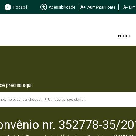
4
Rodapé
Acessibilidade
Aumentar Fonte
Dimi
INÍCIO
cê precisa aqui:
onvênio nr. 352778-35/20