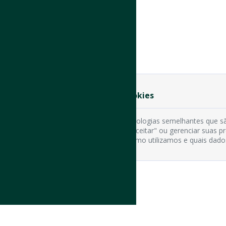
Preferência de Cookies
Usamos cookies e tecnologias semelhantes que sã
cookies clicando em "Aceitar" ou gerenciar suas 
os tipos de cookies, como utilizamos e quais dado