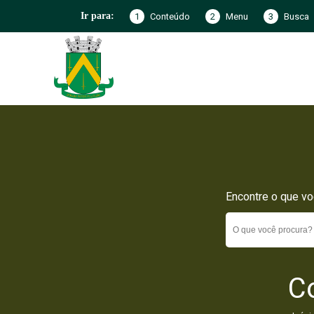
1
Conteúdo
2
Menu
3
Busca
Ir para:
Encontre o que vo
C