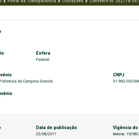
o
Portal da Transparência
Licitações
Convênio nr. 352778-35
o
io
Esfera
Federal
vênio
CNPJ
 Prefeitura de Campina Grande
01.960.353/00
nvênio
s
o
Data de publicação
Vigência do
23/08/2011
Início:
19/08/