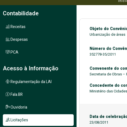
Iníci
Contabilidade
Receitas
Objeto do Convêni
Urbanização de áreas
Despesas
Número do Convên
PCA
352778-35/2011
Acesso à Informação
Convenente do con
Secretaria de Obras –
Regulamentação da LAI
Concedente do co
Ministério das Cidade
Fala.BR
Ouvidoria
Data de celebraçã
Licitações
23/08/2011