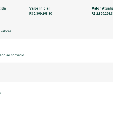
tida
Valor Inicial
Valor Atual
R$ 2.399.293,30
R$ 2.399.293,3
 valores
ado ao convênio.
s