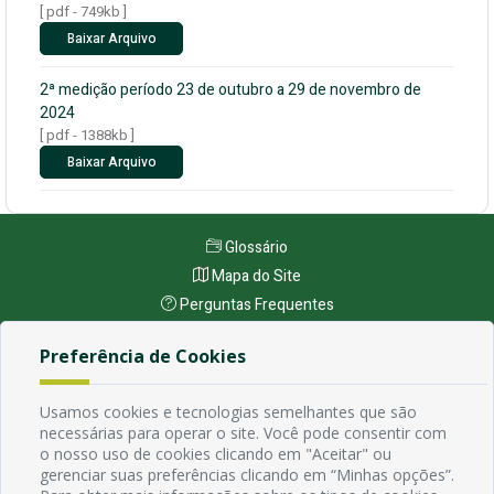
[ pdf - 749kb ]
Baixar Arquivo
2ª medição período 23 de outubro a 29 de novembro de
2024
[ pdf - 1388kb ]
Baixar Arquivo
Glossário
Mapa do Site
Perguntas Frequentes
Manual de Navegação
Preferência de Cookies
Política de Privacidade
Usamos cookies e tecnologias semelhantes que são
necessárias para operar o site. Você pode consentir com
Endereço
o nosso uso de cookies clicando em "Aceitar" ou
Avenida Rio Branco, 484 - Prata, Campina Grande - PB
gerenciar suas preferências clicando em “Minhas opções”.
Contato