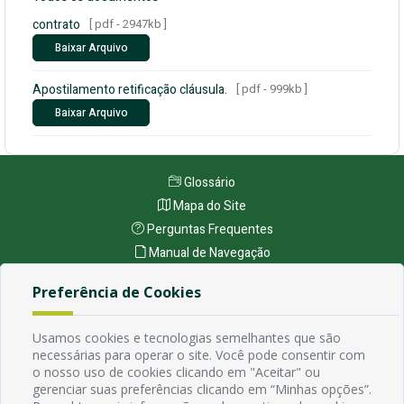
contrato
[ pdf - 2947kb ]
Baixar Arquivo
Apostilamento retificação cláusula.
[ pdf - 999kb ]
Baixar Arquivo
Glossário
Mapa do Site
Perguntas Frequentes
Manual de Navegação
Política de Privacidade
Preferência de Cookies
Endereço
Usamos cookies e tecnologias semelhantes que são
necessárias para operar o site. Você pode consentir com
Avenida Rio Branco, 484 - Prata, Campina Grande - PB
o nosso uso de cookies clicando em "Aceitar" ou
Contato
gerenciar suas preferências clicando em “Minhas opções”.
Email: