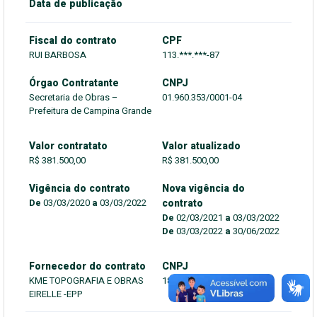
Data de publicação
Fiscal do contrato
CPF
RUI BARBOSA
113.***.***-87
Órgao Contratante
CNPJ
Secretaria de Obras –
01.960.353/0001-04
Prefeitura de Campina Grande
Valor contratato
Valor atualizado
R$ 381.500,00
R$ 381.500,00
Vigência do contrato
Nova vigência do
De
03/03/2020
a
03/03/2022
contrato
De
02/03/2021
a
03/03/2022
De
03/03/2022
a
30/06/2022
Fornecedor do contrato
CNPJ
KME TOPOGRAFIA E OBRAS
18.581.506/0001-05
EIRELLE -EPP