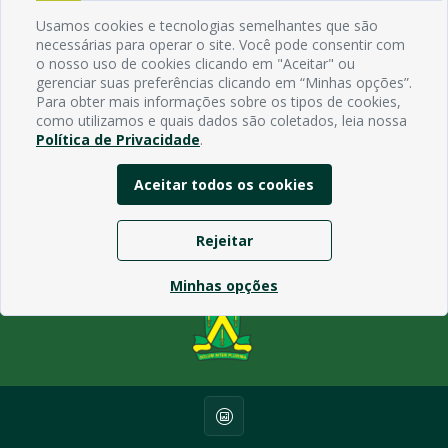
Manual de Navegação
Usamos cookies e tecnologias semelhantes que são
Política de Privacidade
necessárias para operar o site. Você pode consentir com
o nosso uso de cookies clicando em "Aceitar" ou
gerenciar suas preferências clicando em “Minhas opções”.
Endereço
Para obter mais informações sobre os tipos de cookies,
como utilizamos e quais dados são coletados, leia nossa
Avenida Rio Branco, 484 - Prata, Campina Grande - PB
Política de Privacidade
.
Contato
Email:
Aceitar todos os cookies
Horário de funcionamento
Segunda à Sexta de 7h ás 13h, exceto em feriados Nacionais,
estaduais e municipais.
Rejeitar
Minhas opções