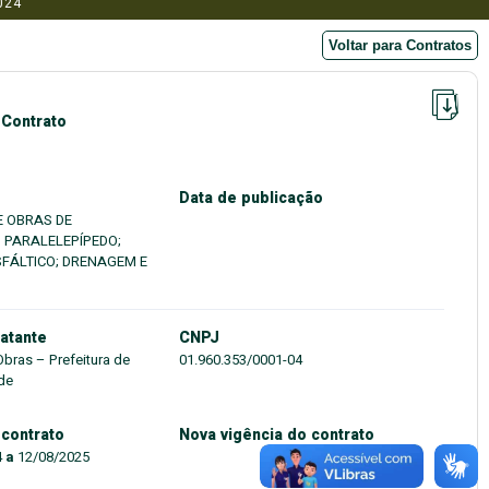
024
Voltar para Contratos
 Contrato
Data de publicação
E OBRAS DE
 PARALELEPÍPEDO;
FÁLTICO; DRENAGEM E
atante
CNPJ
Obras – Prefeitura de
01.960.353/0001-04
de
 contrato
Nova vigência do contrato
4
a
12/08/2025