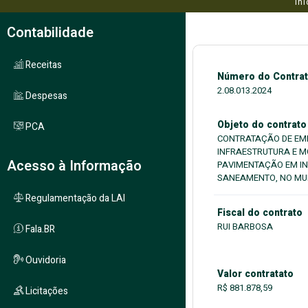
Iní
Contabilidade
Receitas
Número do Contra
2.08.013.2024
Despesas
Objeto do contrato
PCA
CONTRATAÇÃO DE EMP
INFRAESTRUTURA E M
Acesso à Informação
PAVIMENTAÇÃO EM IN
SANEAMENTO, NO MUN
Regulamentação da LAI
Fiscal do contrato
RUI BARBOSA
Fala.BR
Ouvidoria
Valor contratato
R$ 881.878,59
Licitações