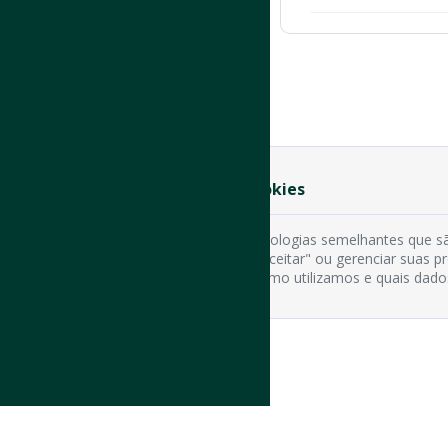
Preferência de Cookies
Usamos cookies e tecnologias semelhantes que sã
cookies clicando em "Aceitar" ou gerenciar suas 
os tipos de cookies, como utilizamos e quais dado