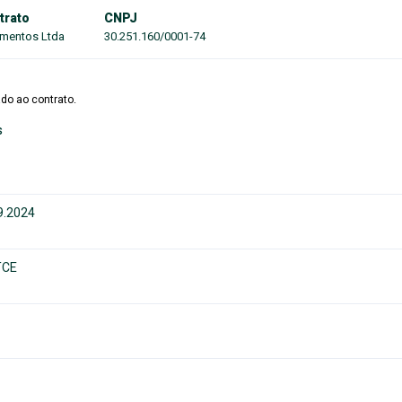
trato
CNPJ
mentos Ltda
30.251.160/0001-74
do ao contrato.
s
19.2024
TCE