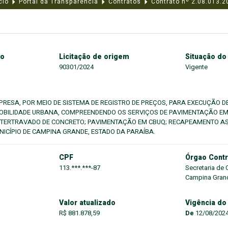
cio
Portal da Transparência
Contratos
Contrato nº 2.08.013.2
to
Licitação de origem
Situação do
90301/2024
Vigente
RESA, POR MEIO DE SISTEMA DE REGISTRO DE PREÇOS, PARA EXECUÇÃO D
OBILIDADE URBANA, COMPREENDENDO OS SERVIÇOS DE PAVIMENTAÇÃO EM
TERTRAVADO DE CONCRETO; PAVIMENTAÇÃO EM CBUQ; RECAPEAMENTO AS
ICÍPIO DE CAMPINA GRANDE, ESTADO DA PARAÍBA.
CPF
Órgao Contr
113.***.***-87
Secretaria de 
Campina Gran
Valor atualizado
Vigência do
R$ 881.878,59
De
12/08/202