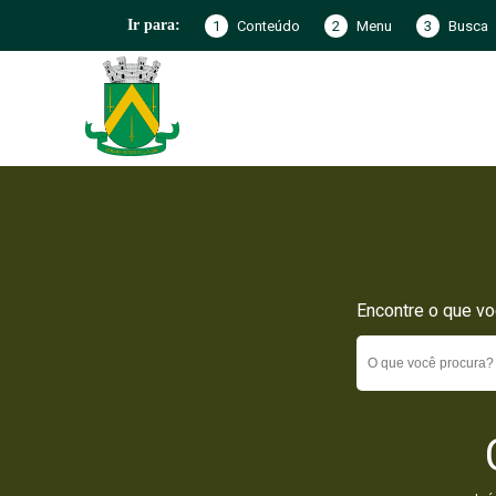
1
Conteúdo
2
Menu
3
Busca
Ir para:
Encontre o que vo