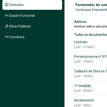
Contratos
Fornecedor do con
Construpav Empreendi
Quadro Funcional
Aditivos
Obras Públicas
Nenhum aditivo adiciona
Todos os documento
Convênios
Contrato
[ pdf - 3756kb ]
Portaria interna nº 0
[ pdf - 193kb ]
Cadastro de Obra no 
[ pdf - 132kb ]
1ª medição
[ pdf - 899kb ]
Recebimento
[ pdf - 95kb ]