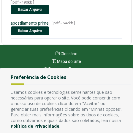
[ pdf - 190kb ]
Baixar Arquivo
apostilamento prime
[ pdf - 642kb ]
Baixar Arquivo
Glossário
Mapa do Site
Perguntas Frequentes
Preferência de Cookies
Manual de Navegação
Política de Privacidade
Usamos cookies e tecnologias semelhantes que são
necessárias para operar o site. Você pode consentir com
o nosso uso de cookies clicando em "Aceitar" ou
Endereço
gerenciar suas preferências clicando em “Minhas opções”.
Avenida Rio Branco, 484 - Prata, Campina Grande - PB
Para obter mais informações sobre os tipos de cookies,
Contato
como utilizamos e quais dados são coletados, leia nossa
Email:
Política de Privacidade
.
Horário de funcionamento