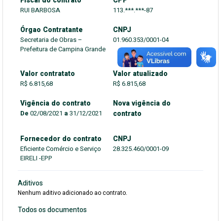
Fiscal do contrato
CPF
RUI BARBOSA
113.***.***-87
Órgao Contratante
CNPJ
Secretaria de Obras –
01.960.353/0001-04
Prefeitura de Campina Grande
Valor contratato
Valor atualizado
R$ 6.815,68
R$ 6.815,68
Vigência do contrato
Nova vigência do
De
02/08/2021
a
31/12/2021
contrato
Fornecedor do contrato
CNPJ
Eficiente Comércio e Serviço
28.325.460/0001-09
EIRELI -EPP
Aditivos
Nenhum aditivo adicionado ao contrato.
Todos os documentos