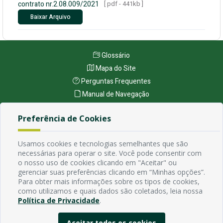
contrato nr.2.08.009/2021
[ pdf - 441kb ]
Baixar Arquivo
Glossário
Mapa do Site
Perguntas Frequentes
Manual de Navegação
Política de Privacidade
Preferência de Cookies
Endereço
Usamos cookies e tecnologias semelhantes que são
Avenida Rio Branco, 484 - Prata, Campina Grande - PB
necessárias para operar o site. Você pode consentir com
Contato
o nosso uso de cookies clicando em "Aceitar" ou
gerenciar suas preferências clicando em “Minhas opções”.
Email:
Para obter mais informações sobre os tipos de cookies,
Horário de funcionamento
como utilizamos e quais dados são coletados, leia nossa
Segunda à Sexta de 7h ás 13h, exceto em feriados Nacionais,
Política de Privacidade
.
estaduais e municipais.
Aceitar todos os cookies